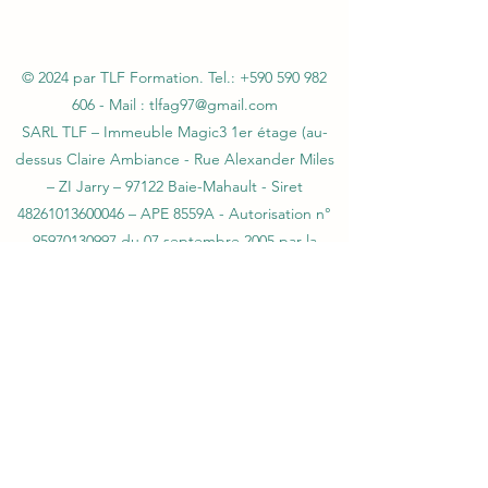
© 2024 par TLF Formation. Tel.:
+590 590 982
606
- Mail :
tlfag97@gmail.com
SARL TLF – Immeuble Magic3 1er étage (au-
dessus Claire Ambiance - Rue Alexander Miles
– ZI Jarry – 97122 Baie-Mahault - Siret
48261013600046 – APE 8559A - Autorisation n°
95970130997 du 07 septembre 2005 par la
Préfecture de la Guadeloupe - Agrément
CNAPS FOR-971-2026-12-29-20210586754
Certification QUALIOPI N°147OFInd5 du
06/02/2024 - Agrément SSIAP N° 2101
-
Agrément SST N°H31041/2018/SST-1/O/20
L612-14 du CSI : L'autorisation d'exercice ne
confère aucune prérogative de puissance
publique à l'entreprise ou aux personnes qui
en bénéficient