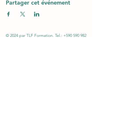
Partager cet événement
© 2024 par TLF Formation. Tel.:
+590 590 982
606
- Mail :
tlfag97@gmail.com
SARL TLF – Immeuble Magic3 1er étage (au-
dessus Claire Ambiance - Rue Alexander Miles
– ZI Jarry – 97122 Baie-Mahault - Siret
48261013600046 – APE 8559A - Autorisation n°
95970130997 du 07 septembre 2005 par la
Préfecture de la Guadeloupe - Agrément
CNAPS FOR-971-2026-12-29-20210586754
Certification QUALIOPI N°147OFInd5 du
06/02/2024 - Agrément SSIAP N° 2101
-
Agrément SST N°H31041/2018/SST-1/O/20
L612-14 du CSI : L'autorisation d'exercice ne