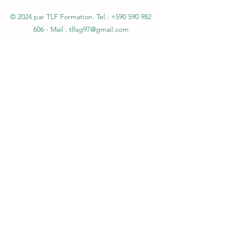
© 2024 par TLF Formation. Tel.:
+590 590 982
606
- Mail :
tlfag97@gmail.com
SARL TLF – Immeuble Magic3 1er étage (au-
dessus Claire Ambiance - Rue Alexander Miles
– ZI Jarry – 97122 Baie-Mahault - Siret
48261013600046 – APE 8559A - Autorisation n°
95970130997 du 07 septembre 2005 par la
Préfecture de la Guadeloupe - Agrément
CNAPS FOR-971-2026-12-29-20210586754
Certification QUALIOPI N°147OFInd5 du
06/02/2024 - Agrément SSIAP N° 2101
-
Agrément SST N°H31041/2018/SST-1/O/20
L612-14 du CSI : L'autorisation d'exercice ne
confère aucune prérogative de puissance
publique à l'entreprise ou aux personnes qui
en bénéficient