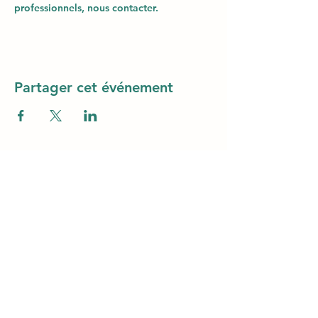
professionnels, nous contacter.
Partager cet événement
© 2024 par TLF Formation. Tel.:
+590 590 982
606
- Mail :
tlfag97@gmail.com
SARL TLF – Immeuble Magic3 1er étage (au-
dessus Claire Ambiance - Rue Alexander Miles
– ZI Jarry – 97122 Baie-Mahault - Siret
48261013600046 – APE 8559A - Autorisation n°
95970130997 du 07 septembre 2005 par la
Préfecture de la Guadeloupe - Agrément
CNAPS FOR-971-2026-12-29-20210586754