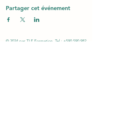
Partager cet événement
© 2024 par TLF Formation. Tel.:
+590 590 982
606
- Mail :
tlfag97@gmail.com
SARL TLF – Immeuble Magic3 1er étage (au-
dessus Claire Ambiance - Rue Alexander Miles
– ZI Jarry – 97122 Baie-Mahault - Siret
48261013600046 – APE 8559A - Autorisation n°
95970130997 du 07 septembre 2005 par la
Préfecture de la Guadeloupe - Agrément
CNAPS FOR-971-2026-12-29-20210586754
Certification QUALIOPI N°147OFInd5 du
06/02/2024 - Agrément SSIAP N° 2101
-
Agrément SST N°H31041/2018/SST-1/O/20
L612-14 du CSI : L'autorisation d'exercice ne