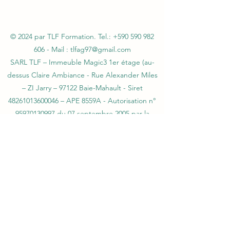
© 2024 par TLF Formation. Tel.:
+590 590 982
606
- Mail :
tlfag97@gmail.com
SARL TLF – Immeuble Magic3 1er étage (au-
dessus Claire Ambiance - Rue Alexander Miles
– ZI Jarry – 97122 Baie-Mahault - Siret
48261013600046 – APE 8559A - Autorisation n°
95970130997 du 07 septembre 2005 par la
Préfecture de la Guadeloupe - Agrément
CNAPS FOR-971-2026-12-29-20210586754
Certification QUALIOPI N°147OFInd5 du
06/02/2024 - Agrément SSIAP N° 2101
-
Agrément SST N°H31041/2018/SST-1/O/20
L612-14 du CSI : L'autorisation d'exercice ne
confère aucune prérogative de puissance
publique à l'entreprise ou aux personnes qui
en bénéficient