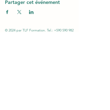
Partager cet événement
© 2024 par TLF Formation. Tel.:
+590 590 982
606
- Mail :
tlfag97@gmail.com
SARL TLF – Immeuble Magic3 1er étage (au-
dessus Claire Ambiance - Rue Alexander Miles
– ZI Jarry – 97122 Baie-Mahault - Siret
48261013600046 – APE 8559A - Autorisation n°
95970130997 du 07 septembre 2005 par la
Préfecture de la Guadeloupe - Agrément
CNAPS FOR-971-2026-12-29-20210586754
Certification QUALIOPI N°147OFInd5 du
06/02/2024 - Agrément SSIAP N° 2101
-
Agrément SST N°H31041/2018/SST-1/O/20
L612-14 du CSI : L'autorisation d'exercice ne