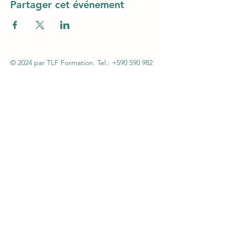
Partager cet événement
© 2024 par TLF Formation. Tel.:
+590 590 982
606
- Mail :
tlfag97@gmail.com
SARL TLF – Immeuble Magic3 1er étage (au-
dessus Claire Ambiance - Rue Alexander Miles
– ZI Jarry – 97122 Baie-Mahault - Siret
48261013600046 – APE 8559A - Autorisation n°
95970130997 du 07 septembre 2005 par la
Préfecture de la Guadeloupe - Agrément
CNAPS FOR-971-2026-12-29-20210586754
Certification QUALIOPI N°147OFInd5 du
06/02/2024 - Agrément SSIAP N° 2101
-
Agrément SST N°H31041/2018/SST-1/O/20
L612-14 du CSI : L'autorisation d'exercice ne