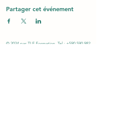
Partager cet événement
© 2024 par TLF Formation. Tel.:
+590 590 982
606
- Mail :
tlfag97@gmail.com
SARL TLF – Immeuble Magic3 1er étage (au-
dessus Claire Ambiance - Rue Alexander Miles
– ZI Jarry – 97122 Baie-Mahault - Siret
48261013600046 – APE 8559A - Autorisation n°
95970130997 du 07 septembre 2005 par la
Préfecture de la Guadeloupe - Agrément
CNAPS FOR-971-2026-12-29-20210586754
Certification QUALIOPI N°147OFInd5 du
06/02/2024 - Agrément SSIAP N° 2101
-
Agrément SST N°H31041/2018/SST-1/O/20
L612-14 du CSI : L'autorisation d'exercice ne