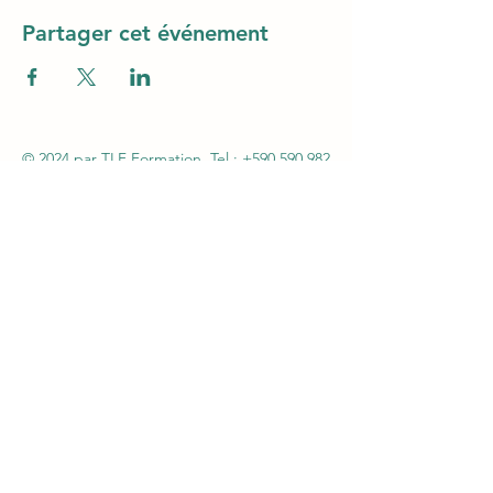
Partager cet événement
© 2024 par TLF Formation. Tel.:
+590 590 982
606
- Mail :
tlfag97@gmail.com
SARL TLF – Immeuble Magic3 1er étage (au-
dessus Claire Ambiance - Rue Alexander Miles
– ZI Jarry – 97122 Baie-Mahault - Siret
48261013600046 – APE 8559A - Autorisation n°
95970130997 du 07 septembre 2005 par la
Préfecture de la Guadeloupe - Agrément
CNAPS FOR-971-2026-12-29-20210586754
Certification QUALIOPI N°147OFInd5 du
06/02/2024 - Agrément SSIAP N° 2101
-
Agrément SST N°H31041/2018/SST-1/O/20
L612-14 du CSI : L'autorisation d'exercice ne