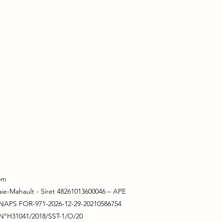
om
ie-Mahault - Siret 48261013600046 – APE
 CNAPS FOR-971-2026-12-29-20210586754
N°H31041/2018/SST-1/O/20