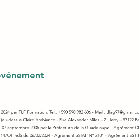
 événement
2024 par TLF Formation. Tel.: +590 590 982 606 - Mail :
tlfag97@gmail.c
au-dessus Claire Ambiance - Rue Alexander Miles – ZI Jarry – 97122 Ba
du 07 septembre 2005 par la Préfecture de la Guadeloupe - Agrément
°147OFInd5 du 06/02/2024 - Agrément SSIAP N° 2101 -
Agrément SST 